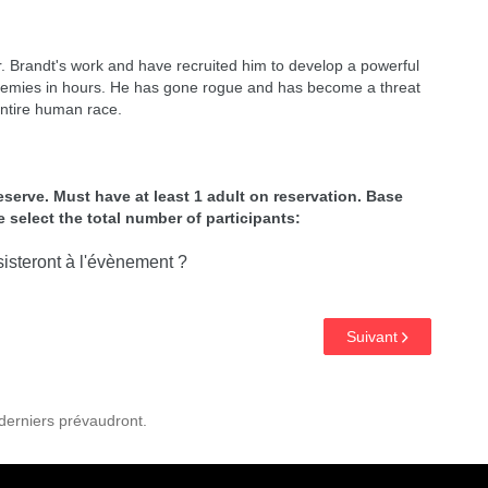
 Brandt's work and have recruited him to develop a powerful
r enemies in hours. He has gone rogue and has become a threat
entire human race.
eserve. Must have at least 1 adult on reservation. Base
ase select the total number of participants:
steront à l'évènement ?
Suivant
 derniers prévaudront.