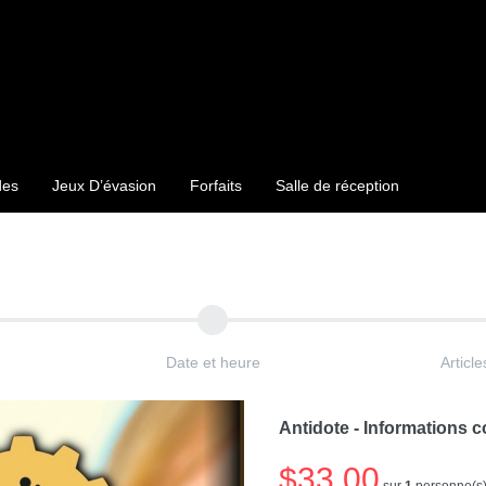
des
Jeux D’évasion
Forfaits
Salle de réception
Date et heure
Articl
Antidote - Informations 
$33.00
sur
1
personne(s