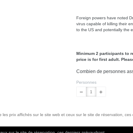
Foreign powers have noted Dr.
virus capable of killing thei
to the US and potentially the 
Minimum 2 participants to r
price is for first adult. Ple
Combien de personnes assi
Personnes
les prix affichés sur le site web et ceux sur le site de réservation, ces
ceux sur le site de réservation, ces derniers prévaudront.