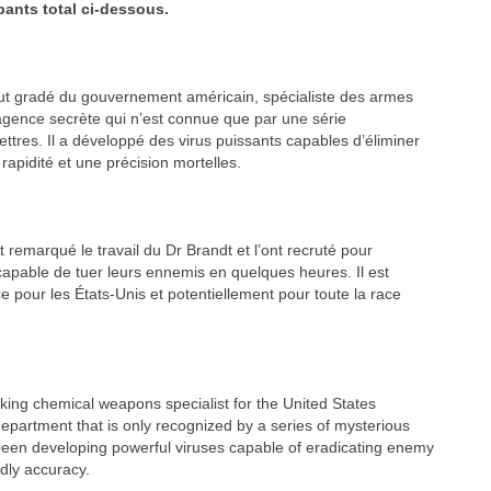
pants total ci-dessous.
aut gradé du gouvernement américain, spécialiste des armes
e agence secrète qui n’est connue que par une série
ettres. Il a développé des virus puissants capables d’éliminer
apidité et une précision mortelles.
remarqué le travail du Dr Brandt et l’ont recruté pour
capable de tuer leurs ennemis en quelques heures. Il est
pour les États-Unis et potentiellement pour toute la race
nking chemical weapons specialist for the United States
epartment that is only recognized by a series of mysterious
een developing powerful viruses capable of eradicating enemy
dly accuracy.