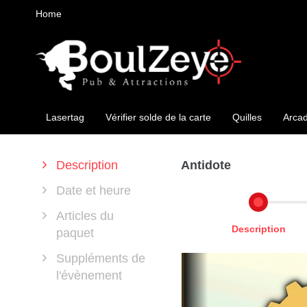
Home
Lasertag
Vérifier solde de la carte
Quilles
Arca
Description
Antidote
Date et heure
Articles du
Description
paquet
Suppléments de
l'évènement