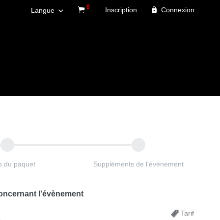
0
Inscription
Connexion
Langue
es du paquet
Suppléments de l'évènement
concernant l'évènement
Tarif
)