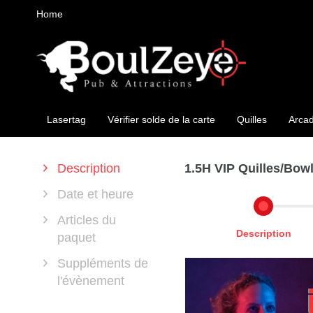
Home
Lasertag
Vérifier solde de la carte
Quilles
Arca
Description
1.5H VIP Quilles/Bow
Date et heure
Articles du
Description
paquet
Suppléments de
l'évènement