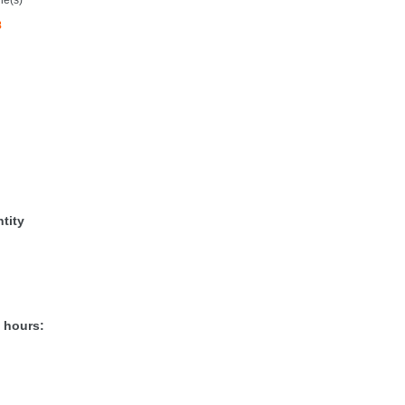
8
tity
 hours: