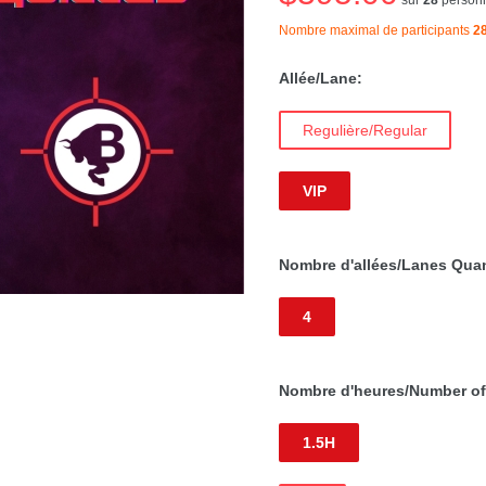
Nombre maximal de participants
2
Allée/Lane:
Regulière/Regular
VIP
Nombre d'allées/Lanes Quan
4
Nombre d'heures/Number of
1.5H