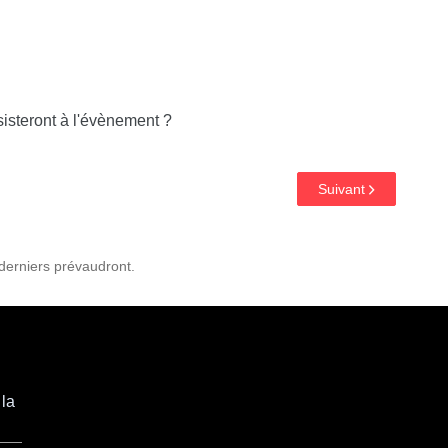
steront à l'évènement ?
Suivant
 derniers prévaudront.
 la