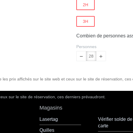
2H
3H
Combien de personnes assi
Personnes
les prix affichés sur le site web et ceux sur le site de réservation, ces
ceux sur le site de réservation, ces derniers prévaudront.
Magasins
Lasertag
Vérifier solde de
carte
Quilles