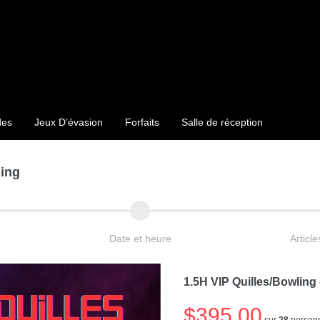
des
Jeux D’évasion
Forfaits
Salle de réception
ling
Date et heure
Articl
1.5H VIP Quilles/Bowling
$395.00
sur
28
personn