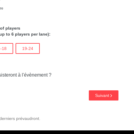
re
of players
up to 6 players per lane):
-18
19-24
steront à l'évènement ?
Suivant
 derniers prévaudront.