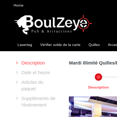
Home
Lasertag
Vérifier solde de la carte
Quilles
Arca
Description
Mardi Illimité Quilles
Date et heure
Articles du
Description
paquet
Suppléments de
l'évènement