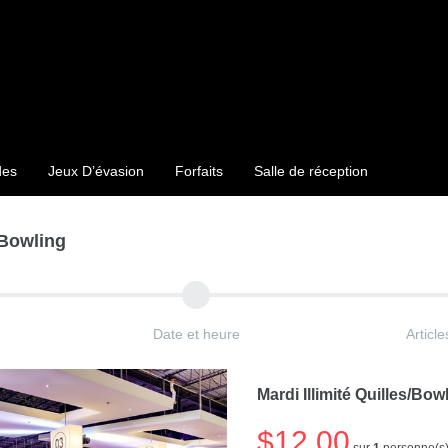
des
Jeux D’évasion
Forfaits
Salle de réception
/Bowling
Date et heure
Articl
Mardi Illimité Quilles/Bo
$12.00
sur
1
personne(s